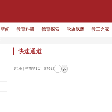
园新闻
教育科研
德育探索
党旗飘飘
教工之家
道
快速通道
共1页 | 当前第1页 | 跳转到