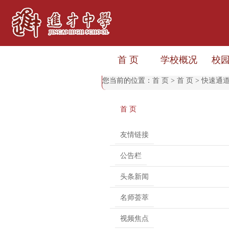
首 页
学校概况
校
您当前的位置：
首 页
>
首 页
>
快速通
首 页
友情链接
公告栏
头条新闻
名师荟萃
视频焦点