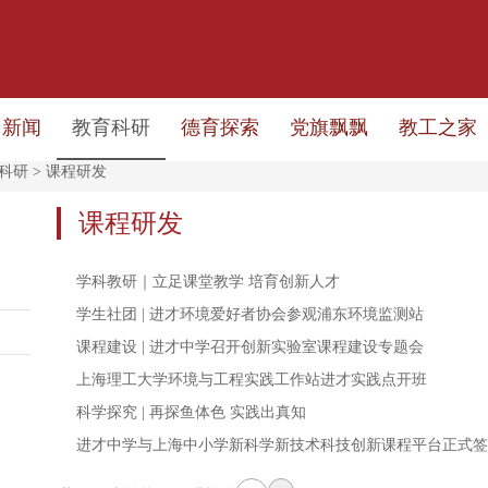
园新闻
教育科研
德育探索
党旗飘飘
教工之家
科研
>
课程研发
课程研发
学科教研｜立足课堂教学 培育创新人才
学生社团 | 进才环境爱好者协会参观浦东环境监测站
课程建设 | 进才中学召开创新实验室课程建设专题会
上海理工大学环境与工程实践工作站进才实践点开班
科学探究 | 再探鱼体色 实践出真知
进才中学与上海中小学新科学新技术科技创新课程平台正式签