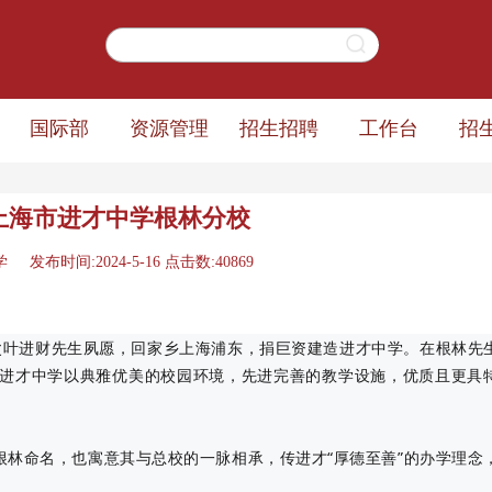
国际部
资源管理
招生招聘
工作台
招
 上海市进才中学根林分校
布时间:2024-5-16 点击数:40869
父叶进财先生夙愿，回家乡上海浦东，捐巨资建造进才中学。在根林先
来，进才中学以典雅优美的校园环境，先进完善的教学设施，优质且更具
以根林命名，也寓意其与总校的一脉相承，传进才“厚德至善”的办学理念